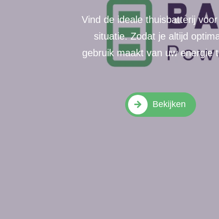
Vind de ideale thuisbatterij voo
situatie. Zodat je altijd optim
gebruik maakt van uw energie t
Bekijken