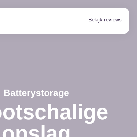
Bekijk reviews
Batterystorage
otschalige
opslag