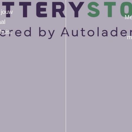
r jouw
Me
aal
huis.
m