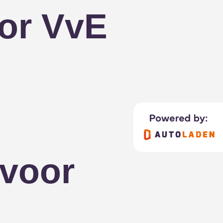
oor VvE
 voor