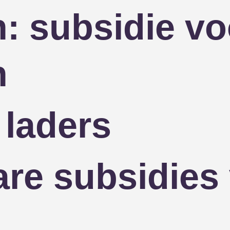
: subsidie v
n
laders
re subsidies