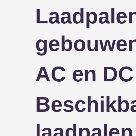
Laadpalen
gebouwe
AC en DC 
Beschikba
laadpalen