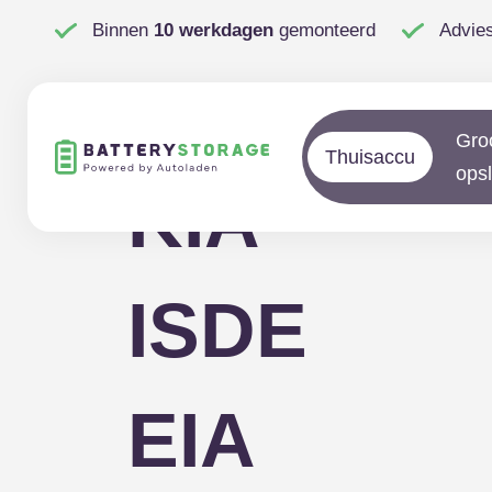
Binnen
10 werkdagen
gemonteerd
Advie
KIA
Gro
Thuisaccu
ops
KIA
ISDE
EIA