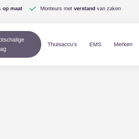
s
op maat
Monteurs met
verstand
van zaken
otschalige
Thuisaccu’s
EMS
Merken
lag