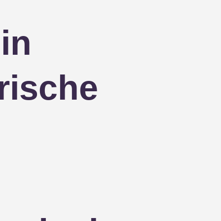
in
rische