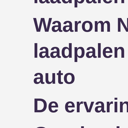
Waarom NU
laadpalen
auto
De ervari