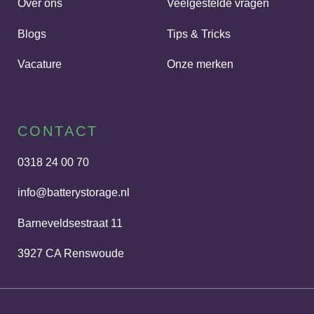
Over ons
Veelgestelde vragen
kiezen waarvoor u uw thuisbatterij wil
gebruiken. Wilt u vooral uw zelfconsumptie
Blogs
Tips & Tricks
verhogen of juist dynamisch handelen. U
Vacature
Onze merken
kunt uw thuisbatterij hier zelf op instellen op
één van de volgende keuzes: ‘zonnestroom
laden’, ‘geoptimaliseerd laden’, ‘dynamisch
CONTACT
handelen’, of ‘onbalans handelen’.
0318 24 00 70
info@batterystorage.nl
Barneveldsestraat 11
3927 CA Renswoude