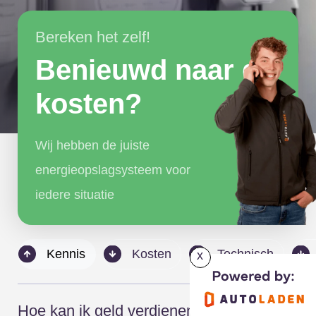
Bereken het zelf!
Benieuwd naar de
kosten?
Wij hebben de juiste
energieopslagsysteem voor
iedere situatie
Kennis
Kosten
Technisch
x
Hoe kan ik geld verdienen met mijn