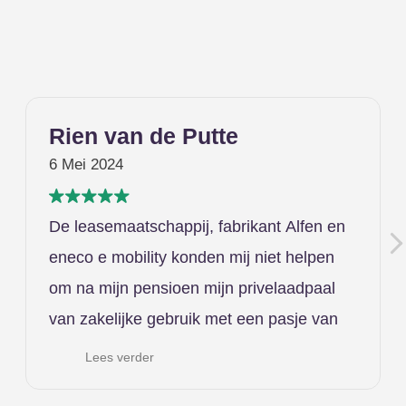
Rien van de Putte
6 Mei 2024
De leasemaatschappij, fabrikant Alfen en
eneco e mobility konden mij niet helpen
om na mijn pensioen mijn privelaadpaal
van zakelijke gebruik met een pasje van
de leasemaatschappij op direct stand
Lees verder
alone laden te zetten (rechtstreeks laden