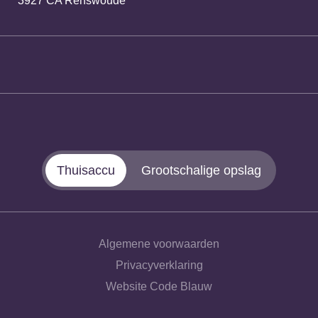
3927 CA Renswoude
Thuisaccu
Grootschalige opslag
Algemene voorwaarden
Privacyverklaring
Website Code Blauw