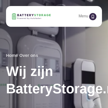
Menu
Home
Over ons
Wij zijn
BatteryStorage.