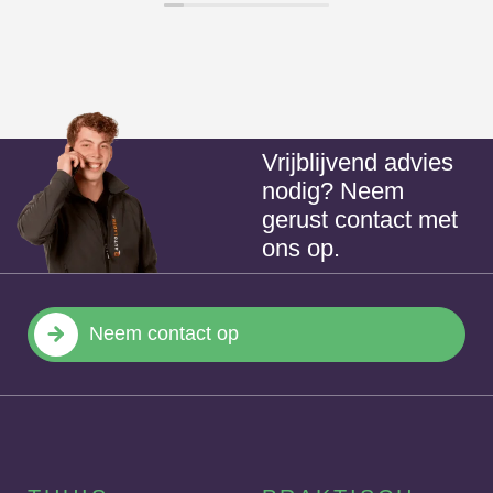
vanuit meterkast zonder tussenkomst van
andere partij). Werd van kastje naar de
muur gestuurd en ik moest maar een
andere laadpaal kopen of privé hosting
abonnement aangaan met bijvoorbeeld
Vrijblijvend advies
nodig? Neem
eneco e mobility. Met de hulp van Bas is
gerust contact met
het mij gelukt om dit zelf om te zetten
ons op.
waardoor een nieuwe laadpaal niet nodig
is.
Neem contact op
Top! Bedankt Bas!!
Aanrader dit bedrijf!!