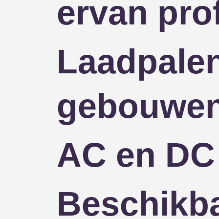
ervan pro
Laadpalen
gebouwe
AC en DC 
Beschikba