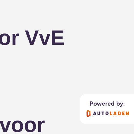
oor VvE
 voor