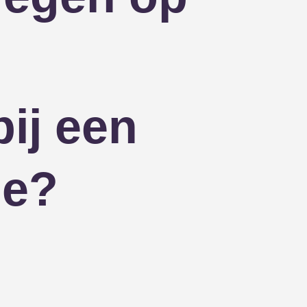
bij een
ie?