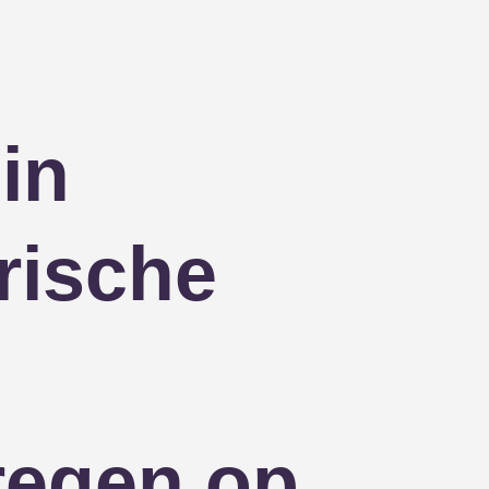
in
rische
regen op