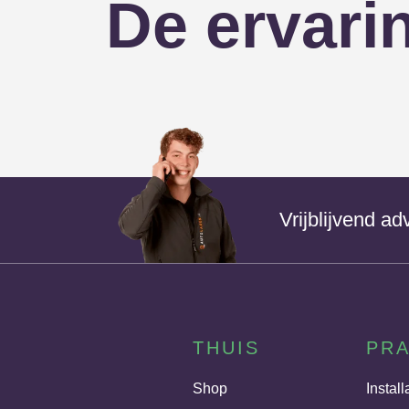
De ervari
Vrijblijvend a
THUIS
PRA
Shop
Install