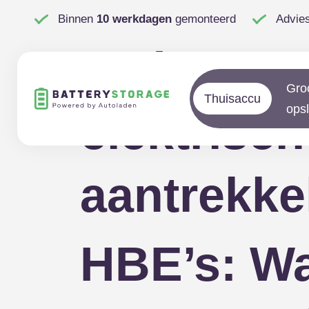
Binnen
10 werkdagen
gemonteerd
Advie
Laden op 
Gro
Thuisaccu
ops
elektrisch
aantrekkel
HBE’s: Wa