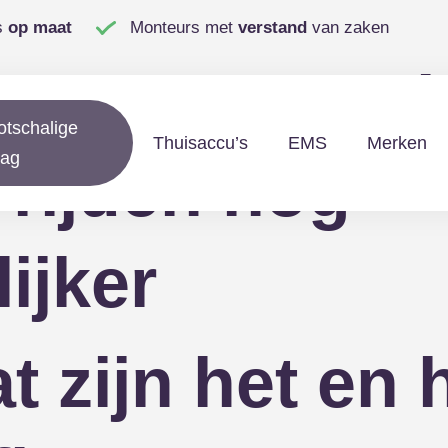
s
op maat
Monteurs met
verstand
van zaken
zonne-energi
otschalige
Thuisaccu’s
EMS
Merken
lag
 rijden nog
ijker
t zijn het en 