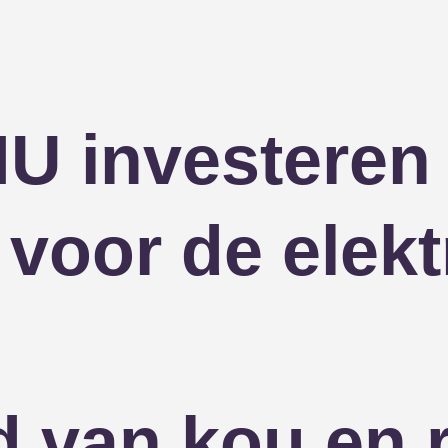
 investeren 
 voor de elekt
d van kou en 