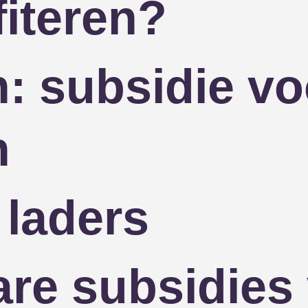
fiteren?
: subsidie v
n
laders
re subsidies