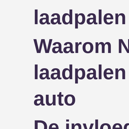
laadpalen
Waarom NU
laadpalen
auto
De invloe