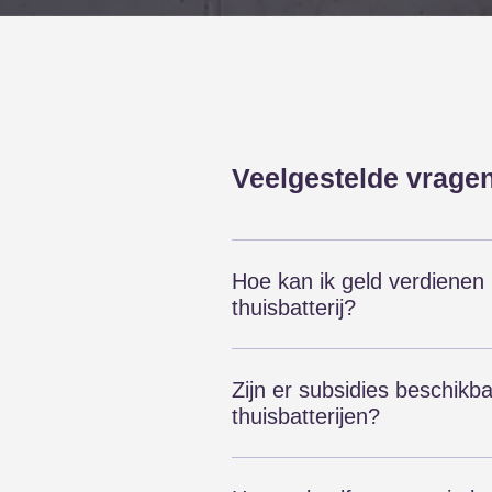
Veelgestelde vrage
Hoe kan ik geld verdienen
thuisbatterij?
Het is zeker mogelijk geld te
thuisbatterij! Hiervoor zijn ve
Zijn er subsidies beschikb
mogelijkheden:
thuisbatterijen?
Het is momenteel mogelijk om
Dynamische energiecontract
BTW terug te vragen. Dit laa