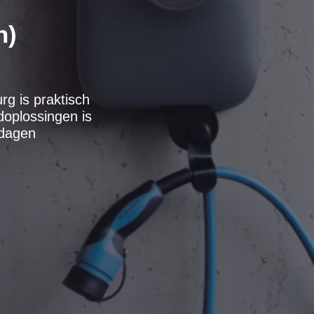
n)
rg is praktisch
doplossingen is
kdagen