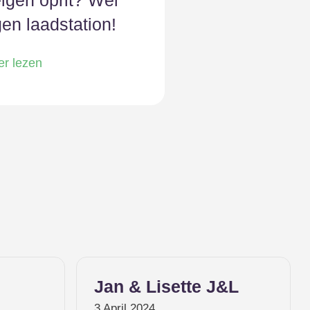
igen oprit? Wel
en laadstation!
er lezen
te J&L
Felipe Bueno Barbosa
26 Maart 2024