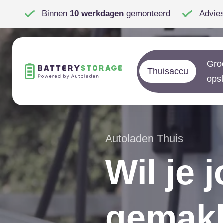
Binnen
10 werkdagen
gemonteerd
Advie
Gro
Thuisaccu
ops
Autoladen Thuis
Wil je 
gemakk