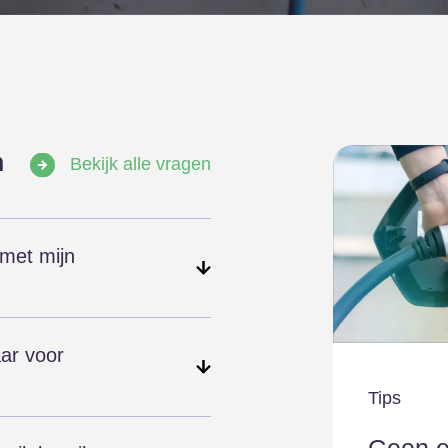
n
Bekijk alle vragen
 met mijn
 verdienen met uw
rschillende
aar voor
Tips
 in Nederland de
en
t u 21% besparen op