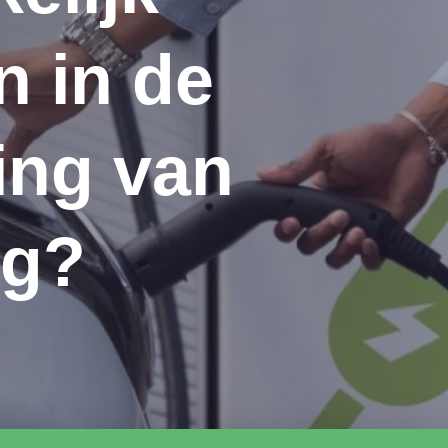
n in de
ng van
rg?