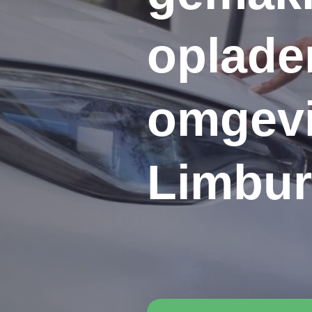
oplade
omgevi
Limbu