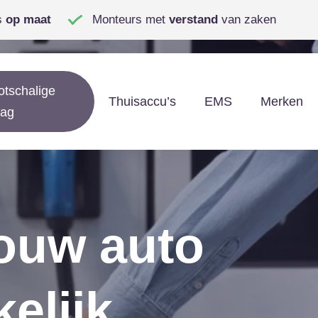
s
op maat
Monteurs met
verstand
van zaken
otschalige
Thuisaccu’s
EMS
Merken
lag
jouw auto
elijk