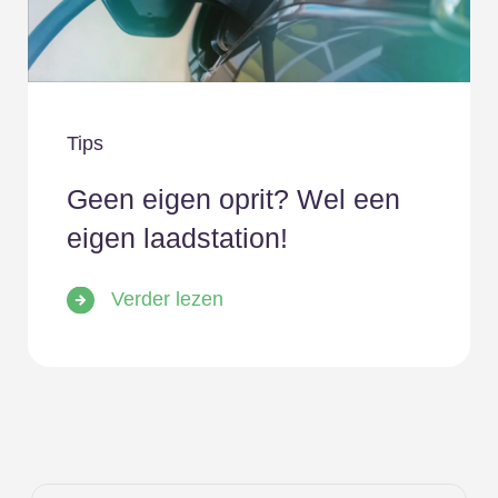
een EMS systeem en de Bliq App krijgt u
hier inzicht in.
Bliq-app
Tips
De Bliq-app geeft u de mogelijkheid om te
kiezen waarvoor u uw thuisbatterij wil
Geen eigen oprit? Wel een
gebruiken. Wilt u vooral uw zelfconsumptie
eigen laadstation!
verhogen of juist dynamisch handelen. U
kunt uw thuisbatterij hier zelf op instellen op
Verder lezen
één van de volgende keuzes: ‘zonnestroom
laden’, ‘geoptimaliseerd laden’, ‘dynamisch
handelen’, of ‘onbalans handelen’.