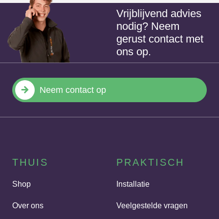
abonnement aangaan met bijvoorbeeld
Vrijblijvend advies
nodig? Neem
eneco e mobility. Met de hulp van Bas is
gerust contact met
het mij gelukt om dit zelf om te zetten
ons op.
waardoor een nieuwe laadpaal niet nodig
is.
Neem contact op
Top! Bedankt Bas!!
Aanrader dit bedrijf!!
THUIS
PRAKTISCH
Shop
Installatie
Over ons
Veelgestelde vragen