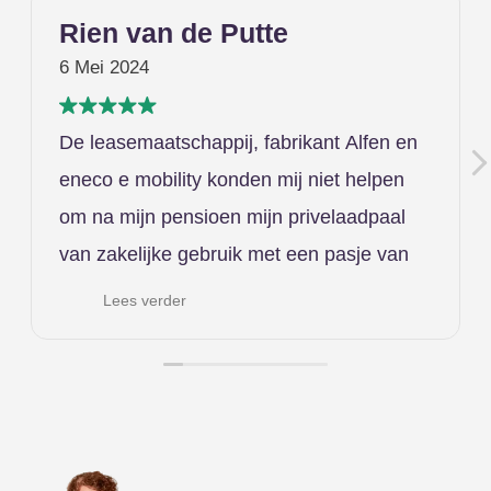
Rien van de Putte
6 Mei 2024
De leasemaatschappij, fabrikant Alfen en
eneco e mobility konden mij niet helpen
om na mijn pensioen mijn privelaadpaal
van zakelijke gebruik met een pasje van
de leasemaatschappij op direct stand
Lees verder
alone laden te zetten (rechtstreeks laden
vanuit meterkast zonder tussenkomst van
andere partij). Werd van kastje naar de
muur gestuurd en ik moest maar een
andere laadpaal kopen of privé hosting