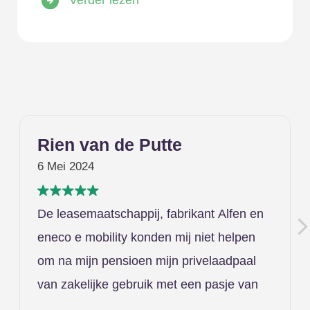
Verder lezen
één van de volgende keuzes: ‘zonnestroom
laden’, ‘geoptimaliseerd laden’, ‘dynamisch
handelen’, of ‘onbalans handelen’.
Rien van de Putte
6 Mei 2024
De leasemaatschappij, fabrikant Alfen en
eneco e mobility konden mij niet helpen
om na mijn pensioen mijn privelaadpaal
van zakelijke gebruik met een pasje van
de leasemaatschappij op direct stand