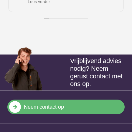
Lees verder
alone laden te zetten (rechtstreeks laden
vanuit meterkast zonder tussenkomst van
andere partij). Werd van kastje naar de
muur gestuurd en ik moest maar een
andere laadpaal kopen of privé hosting
abonnement aangaan met bijvoorbeeld
Vrijblijvend advies
nodig? Neem
eneco e mobility. Met de hulp van Bas is
gerust contact met
het mij gelukt om dit zelf om te zetten
ons op.
waardoor een nieuwe laadpaal niet nodig
is.
Neem contact op
Top! Bedankt Bas!!
Aanrader dit bedrijf!!