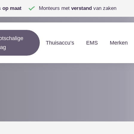
s
op maat
Monteurs met
verstand
van zaken
otschalige
Thuisaccu’s
EMS
Merken
lag