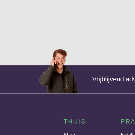
Vrijblijvend a
THUIS
PRA
Shop
Install