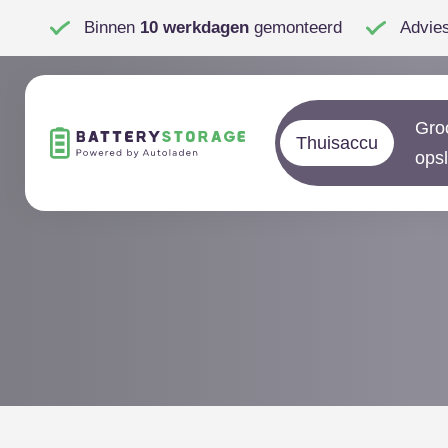
Binnen
10 werkdagen
gemonteerd
Advie
Gro
Thuisaccu
ops